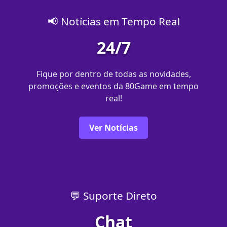
📢 Notícias em Tempo Real
24/7
Fique por dentro de todas as novidades,
promoções e eventos da 80Game em tempo
real!
Ver Notícias
💬 Suporte Direto
Chat