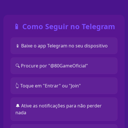
📱 Como Seguir no Telegram
📱 Baixe o app Telegram no seu dispositivo
🔍 Procure por "@80GameOficial"
👆 Toque em "Entrar" ou "Join"
🔔 Ative as notificações para não perder
nada