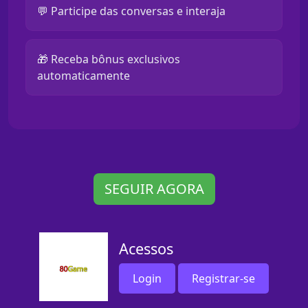
💬 Participe das conversas e interaja
🎁 Receba bônus exclusivos
automaticamente
SEGUIR AGORA
Acessos
Login
Registrar-se