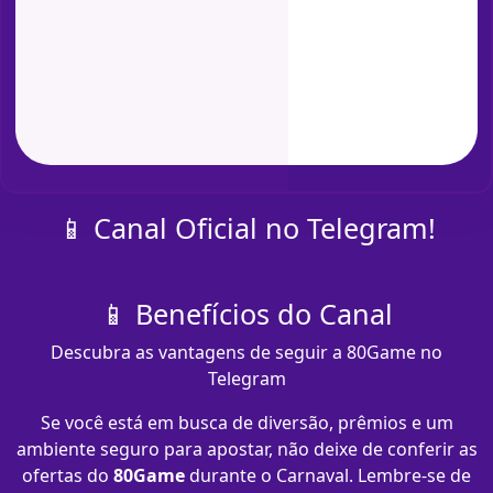
📱 Canal Oficial no Telegram!
📱 Benefícios do Canal
Descubra as vantagens de seguir a 80Game no
Telegram
Se você está em busca de diversão, prêmios e um
ambiente seguro para apostar, não deixe de conferir as
ofertas do
80Game
durante o Carnaval. Lembre-se de