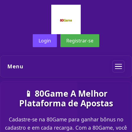
Login
Registrar-se
Menu
📱 80Game A Melhor
Plataforma de Apostas
Cadastre-se na 80Game para ganhar bônus no
cadastro e em cada recarga. Com a 80Game, você