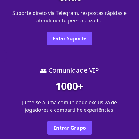
Suporte direto via Telegram, respostas rápidas e
atendimento personalizado!
Falar Suporte
👥 Comunidade VIP
1000+
Junte-se a uma comunidade exclusiva de
jogadores e compartilhe experiências!
Entrar Grupo