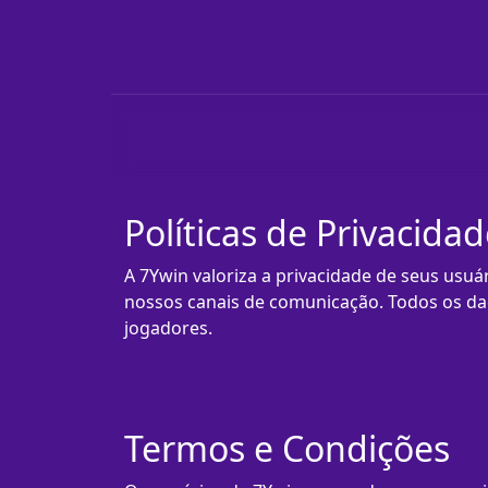
Políticas de Privacida
A 7Ywin valoriza a privacidade de seus usu
nossos canais de comunicação. Todos os dad
jogadores.
Termos e Condições