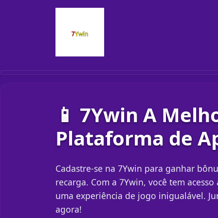
📱 7Ywin A Melh
Plataforma de A
Cadastre-se na 7Ywin para ganhar bônu
recarga. Com a 7Ywin, você tem acesso 
uma experiência de jogo inigualável. J
agora!