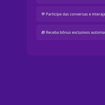
💬 Participe das conversas e interaj
🎁 Receba bônus exclusivos autom