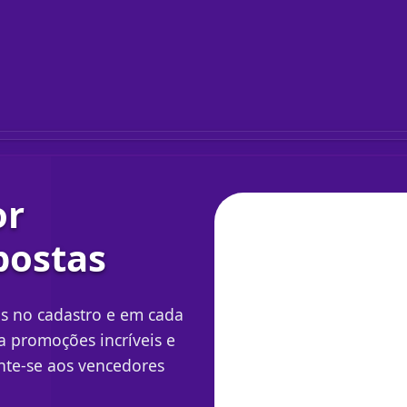
or
postas
s no cadastro e em cada
a promoções incríveis e
unte-se aos vencedores