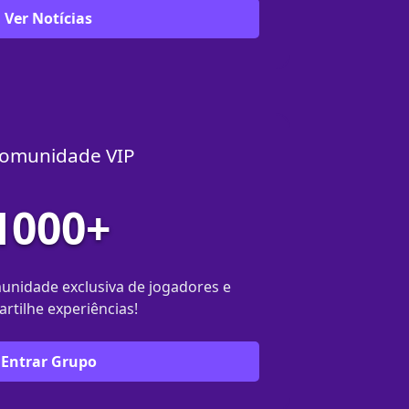
Ver Notícias
Comunidade VIP
1000+
unidade exclusiva de jogadores e
rtilhe experiências!
Entrar Grupo