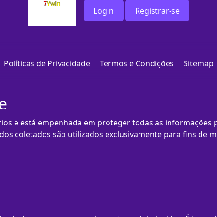
Login
Registrar-se
Políticas de Privacidade
Termos e Condições
Sitemap
de
ários e está empenhada em proteger todas as informações 
os coletados são utilizados exclusivamente para fins de m