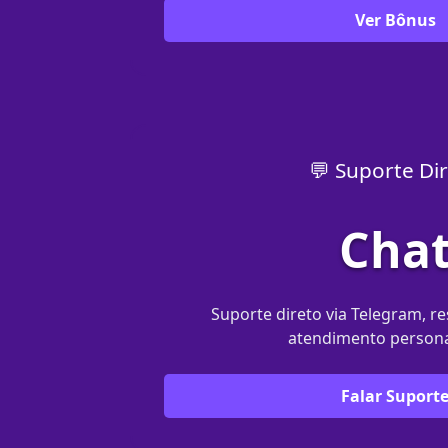
Ver Bônus
💬 Suporte Di
Cha
Suporte direto via Telegram, r
atendimento persona
Falar Suport