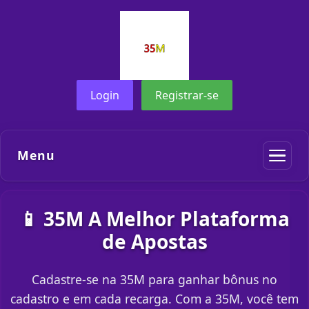
Login
Registrar-se
Menu
📱 35M A Melhor Plataforma
de Apostas
Cadastre-se na 35M para ganhar bônus no
cadastro e em cada recarga. Com a 35M, você tem